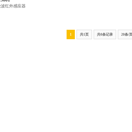
微波红外感应器
1
共1页
共0条记录
20条/