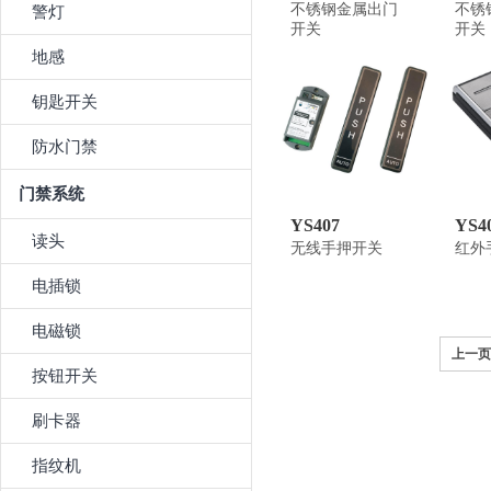
不锈钢金属出门
不锈
警灯
开关
开关
地感
钥匙开关
防水门禁
门禁系统
YS407
YS4
读头
无线手押开关
红外
电插锁
电磁锁
上一页
按钮开关
刷卡器
指纹机